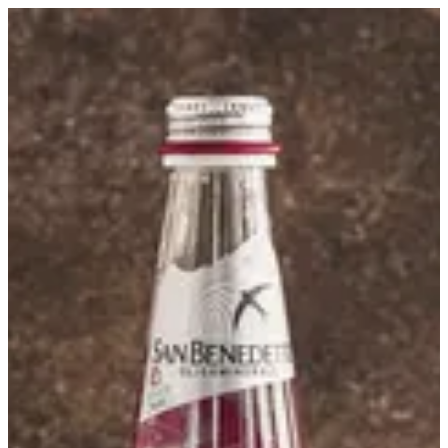
مياه معدنية | مطعم كومار
EN
تسجيل الدخول
EN