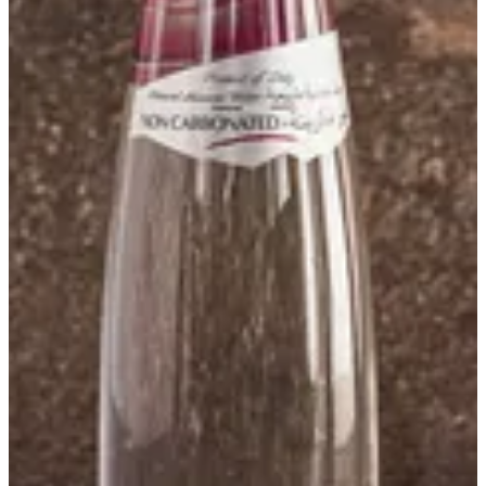
مياه معدنية
500 مل
1.5 د.ك
تعليمات خاصة