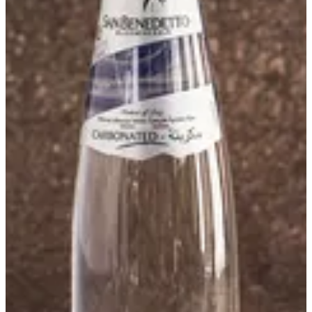
مياه فوارة
250 مل
1.1 د.ك
تعليمات خاصة