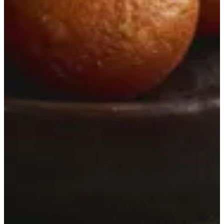
ابدا من هنا
أطباق باكستان الخاصة
الاطباق الرئيسية
أطباق هندية - ميديتيرانيان
المرق
برياني كومار الخاص
قائمة الاطفال
رز
الخبز كومار
الحلويات
المشروبات والعصاذر
الحلويات
جولاب جامون
مطعم كومار